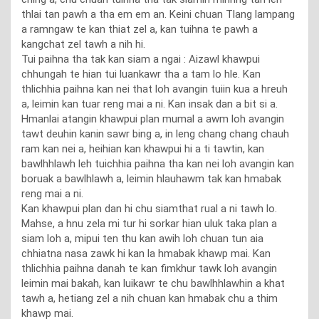
thlai tan pawh a tha em em an. Keini chuan Tlang lampang
a ramngaw te kan thiat zel a, kan tuihna te pawh a
kangchat zel tawh a nih hi.
Tui paihna tha tak kan siam a ngai : Aizawl khawpui
chhungah te hian tui luankawr tha a tam lo hle. Kan
thlichhia paihna kan nei that loh avangin tuiin kua a hreuh
a, leimin kan tuar reng mai a ni. Kan insak dan a bit si a.
Hmanlai atangin khawpui plan mumal a awm loh avangin
tawt deuhin kanin sawr bing a, in leng chang chang chauh
ram kan nei a, heihian kan khawpui hi a ti tawtin, kan
bawlhhlawh leh tuichhia paihna tha kan nei loh avangin kan
boruak a bawlhlawh a, leimin hlauhawm tak kan hmabak
reng mai a ni.
Kan khawpui plan dan hi chu siamthat rual a ni tawh lo.
Mahse, a hnu zela mi tur hi sorkar hian uluk taka plan a
siam loh a, mipui ten thu kan awih loh chuan tun aia
chhiatna nasa zawk hi kan la hmabak khawp mai. Kan
thlichhia paihna danah te kan fimkhur tawk loh avangin
leimin mai bakah, kan luikawr te chu bawlhhlawhin a khat
tawh a, hetiang zel a nih chuan kan hmabak chu a thim
khawp mai.