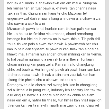
boruak a ti lumin, a tibawlhhlawh em em mai a. Nungcha
leh ramsa ten an tuar bawk a, khawvel tan channa nasa
tak a ni thin. Khunglai ramkang te chu Mizoram let
engemaw zat daih emaw a kang a ni dawn a, a uihawm zia
chu sawiin a siak lo a ni.
Mizoramah pawh lo hal hunlaiin ram tih kan palh kan uar
hle. Lo hal tu te fimkhur viau mahse, chumi remchang
hmanga kut hlei deuh emaw an lo awm thin a. Tih palh thil
thu a tih kan palh a awm thin bawk. A pawimawh ber chu
kan lo neih dan System te pawh hi kan thlak tan a ngai ta
khawp mai. Hmanlai hun angah chuan mihring kan la tlemin,
lo hal pawhin nghawng a nei vak lo a ni thei e. Tunlaiah
chuan mihring kan pung zel a. Kan ram a lo changkang
chho zel bawk a. Hei hi ngawt pawh ah pawh hian ram kan
ti chereu nasa tawh tih nak a laiin, ram zau tak kan han
tikang thin phei hi chu a uihawm takzet a ni.
Ramngaw te a lo chereu zel avang leh, kan lo changkang
zel a; lirthei a lo pung zel a, Industry leh factory lian tak tak
a lo ding zel bawk a. Hengte hian boruak chhia an siam
nasa em em a, natna hri tha lo, tun hmaa kan hriat ngai loh
thlengin kan vei ta mawlh mawlh mai zawng a ni. Khawvel