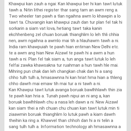
Khawpui kan zauh a ngai: Kan khawpui ber hi kan tawt lutuk
tawh a. Nitin lithei register thar sang tam an awm reng a.
Two wheeler tan pawh a tlan ngaihna awm lo khawpin a lo
tawt ta. Chuvangin kan khawpui zauh dan tur plan fel tak hi
sorkarin a siam vat lova, hetiang tawt taka kanin
ekchhenbeng zel chuan boruak thianghlim lo leh thli chhia
nen, awm ngaihna a awmlo mai tih a hlauhawm tawh a ni.
India ram khawpuiah te pawh hian entirnan New Delhi etc.
te a awm ang hian New Aizawl te pawh hi a awm a hun
tawh a ni. Plan fel tak siam a, tun anga tawt lutuk lo leh
felfai zawka khawsakna tur ruahman a hun tawh hle mai.
Mihring pun chak dan leh changkan chak dan hi a sang
chho tulh tulh a, hmasawnna hi kan hriat hma hian a thleng
chho dawrh mai emaw tih mai tur a ni tawh a ni.
Kan Khawpui tawt lutuk avanga boruak bawlhhlawh thin zia
te pawh kan hria a. Tunah pawh nipui an ni ang a, kan
boruak bawlhhlawh chu a nasa leh dawn a ni. New Aizawl
kan siam thei a nih chuan chu chuan kan tawt lutuk min ti
ziaawmin boruak thianghlim lo lutuk pawh a kiam dawrh
theihin ka ring a. Khawvel than chhoh dan hi a ni telin a
sang tulh tulh a. Information technology ah hmasawnna a