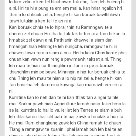
lo lum zelin a ken tel hlauhawm tak chu, Tam leh hrileng hi
a ni. Hri te hi a pung ta em em mai a, kan hriat ngailoh hri
thar a lo chhuak zel a; hengte hi kan boruak bawlhhlawh
tawh lutukin a ken tel te an ni a.
Kan boruak chhia te lo hipral thin tu Ramnngaw te a
chereu zel chuan Hri tha lo tak tak hi tun ai a tam hi kan la
hmabak zel dawn a ni. Pathianin khawvel a siam dan
hmangah hian Mihringte leh nungcha, ramngaw te hi in
chawm tawn tura a siam a ni a. Hei hi keini Christiante phei
chuan kan vawn nun reng a pawimawh takzet a ni. Thing
leh mau te hian tui thianghlim in tur min pe a, boruak
thianghlim min pe bawk. Mihringin a hip tur boruak chhia te
chu Thing leh mau te hian a lo hip ral zel a, hengte hi kan
tan hriselna leh damreina kawnga kan mamawh em em a
ni.
Kumtina kan lo neh dan te hi kan thlak tan a ngai ta hle
mai. Sorkar pawh hian Agriculture lamah nasa takin hma la
se la; kumtina lo hal lo va, lei let leh Terres te siam a buh
leh thlai kanm thar chhuah te uar zawk a hmalak a hun ta
hle mai. Ram changkang zawk leh China ramah te chuan
Tlang a ramngaw te zuahin , phai lamah buh leh bal te an
ching a, chu chuan tuihna tha tak siamin mihring tan leh