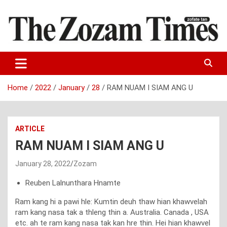
Skip
to
content
Zo fate tan
The Zozam Times
Home
2022
January
28
RAM NUAM I SIAM ANG U
ARTICLE
RAM NUAM I SIAM ANG U
January 28, 2022
Zozam
Reuben Lalnunthara Hnamte
Ram kang hi a pawi hle: Kumtin deuh thaw hian khawvelah
ram kang nasa tak a thleng thin a. Australia. Canada , USA
etc. ah te ram kang nasa tak kan hre thin. Hei hian khawvel