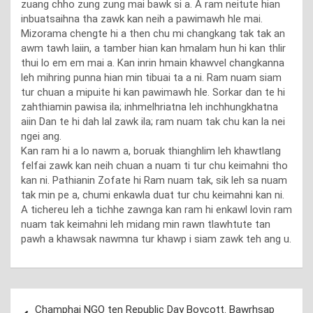
zuang chho zung zung mai bawk si a. A ram neitute hian
inbuatsaihna tha zawk kan neih a pawimawh hle mai.
Mizorama chengte hi a then chu mi changkang tak tak an
awm tawh laiin, a tamber hian kan hmalam hun hi kan thlir
thui lo em em mai a. Kan inrin hmain khawvel changkanna
leh mihring punna hian min tibuai ta a ni. Ram nuam siam
tur chuan a mipuite hi kan pawimawh hle. Sorkar dan te hi
zahthiamin pawisa ila; inhmelhriatna leh inchhungkhatna
aiin Dan te hi dah lal zawk ila; ram nuam tak chu kan la nei
ngei ang.
Kan ram hi a lo nawm a, boruak thianghlim leh khawtlang
felfai zawk kan neih chuan a nuam ti tur chu keimahni tho
kan ni. Pathianin Zofate hi Ram nuam tak, sik leh sa nuam
tak min pe a, chumi enkawla duat tur chu keimahni kan ni.
A tichereu leh a tichhe zawnga kan ram hi enkawl lovin ram
nuam tak keimahni leh midang min rawn tlawhtute tan
pawh a khawsak nawmna tur khawp i siam zawk teh ang u.
Post
Champhai NGO ten Republic Day Boycott. Bawrhsap